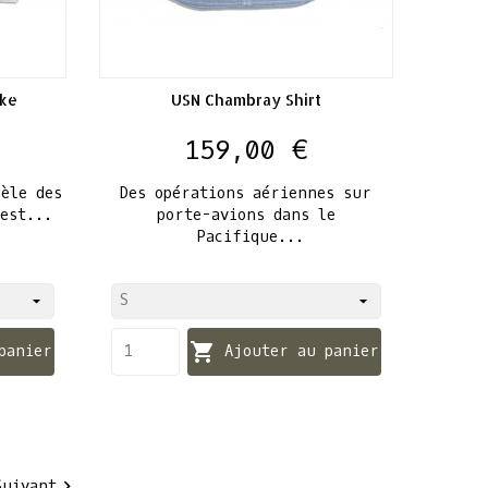
ake
USN Chambray Shirt
Prix
159,00 €
èle des
Des opérations aériennes sur
est...
porte-avions dans le
Pacifique...

panier
Ajouter au panier

Suivant