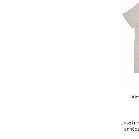
Tee-
Imagin
année