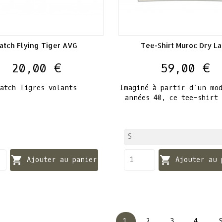
atch Flying Tiger AVG
Tee-Shirt Muroc Dry L
Prix
Prix
20,00 €
59,00 €
Patch Tigres volants
Imaginé à partir d’un mod
années 40, ce tee-shirt 


Ajouter au panier
Ajouter au 
1
2
3
4