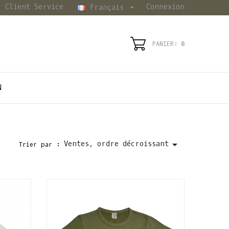
Client Service
Connexion
Français

PANIER: 0
N

Ventes, ordre décroissant
Trier par :