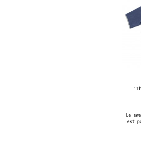
"Th
Le sw
est p