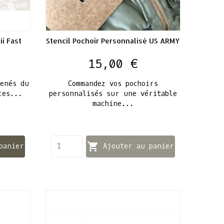
i Fast
Stencil Pochoir Personnalisé US ARMY
Prix
15,00 €
menés du
Commandez vos pochoirs
ces...
personnalisés sur une véritable
machine...

panier
Ajouter au panier