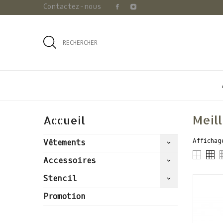
Contactez-nous
RECHERCHER
Meil
Accueil
Affichag
Vêtements
keyboard_arrow_down
Accessoires
keyboard_arrow_down
Stencil
keyboard_arrow_down
Promotion