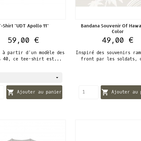
T-Shirt "UDT Apollo 11"
Bandana Souvenir Of Hawai
Color
Prix
Prix
59,00 €
49,00 €
é à partir d’un modèle des
Inspiré des souvenirs ra
s 40, ce tee-shirt est...
front par les soldats, 


Ajouter au panier
Ajouter au 