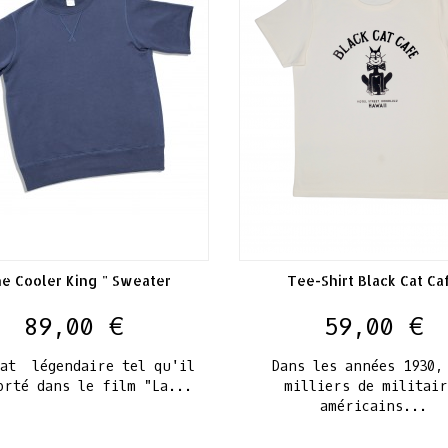
e Cooler King " Sweater
Tee-Shirt Black Cat Ca
Prix
Prix
89,00 €
59,00 €
eat légendaire tel qu'il
Dans les années 1930,
orté dans le film "La...
milliers de militair
américains...