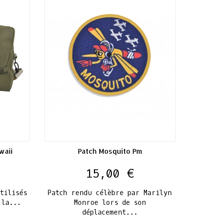
waii
Patch Mosquito Pm
Prix
15,00 €
tilisés
Patch rendu célèbre par Marilyn
 la...
Monroe lors de son
déplacement...