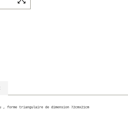
t
u , forme triangulaire de dimension 72cmx21cm