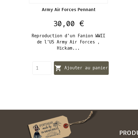
Army Air Forces Pennant
Prix
30,00 €
Reproduction d'un Fanion WWII
de l'US Army Air Forces ,
Hickam...

Ajouter au panier
PROD