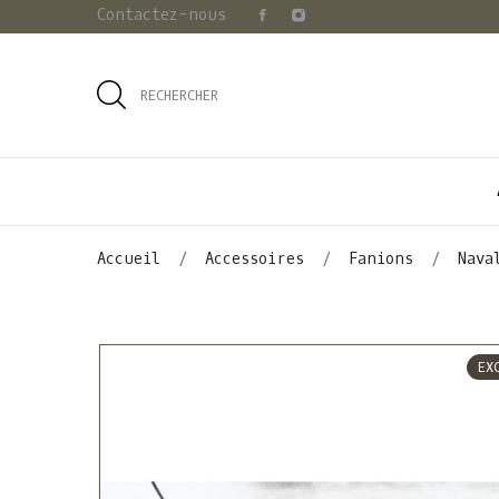
Contactez-nous
RECHERCHER
Accueil
Accessoires
Fanions
Nava
EX
EX