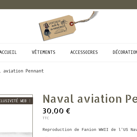
ACCUEIL
VÊTEMENTS
ACCESSOIRES
DÉCORATIO
l aviation Pennant
Naval aviation P
CLUSIVITÉ WEB !
CLUSIVITÉ WEB !
30,00 €
TTC
Reproduction de Fanion WWII de l'US Na