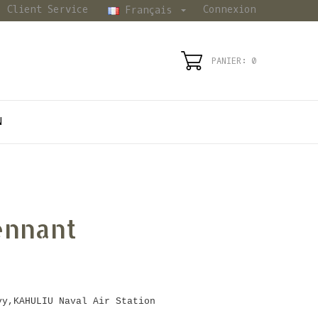
Client Service
Connexion
Français

PANIER: 0
N
ennant
vy,KAHULIU Naval Air Station